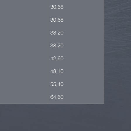
30,68
30,68
38,20
38,20
42,60
48,10
55,40
64,60