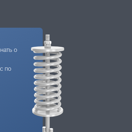
нать о
с по