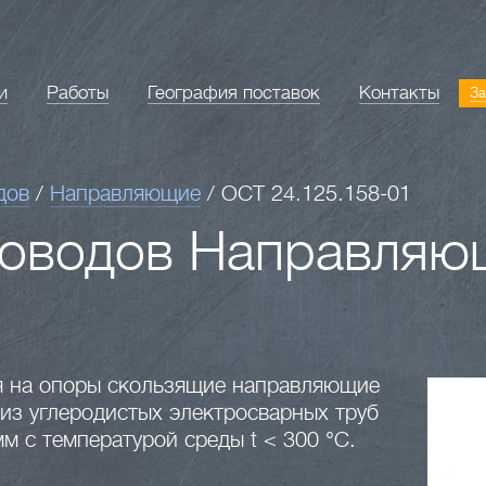
и
Работы
География поставок
Контакты
За
дов
/
Направляющие
/
ОСТ 24.125.158-01
роводов Направляю
я на опоры скользящие направляющие
из углеродистых электросварных труб
м с температурой среды t < 300 °С.