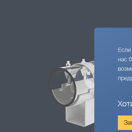
Если
нас 
возм
пред
Хот
За