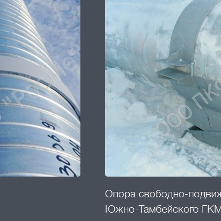
Опора свободно-подвиж
Южно-Тамбейского ГК