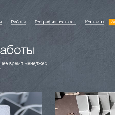
и
Работы
География поставок
Контакты
За
аботы
айшее время менеджер
и.