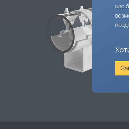
нас 
возм
пред
Хот
За