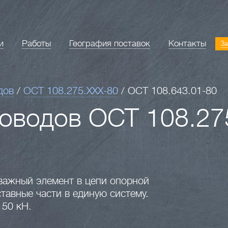
и
Работы
География поставок
Контакты
За
дов
/
ОСТ 108.275.XXX-80
/
ОСТ 108.643.01-80
оводов ОСТ 108.27
важный элемент в цепи опорной
тавные части в единую систему.
150 кН.