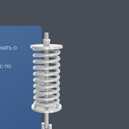
нать о
с по