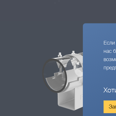
Если
нас 
возм
пред
Хот
За