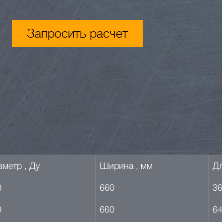
Запросить расчет
метр , Ду
Ширина , мм
Дл
0
660
3
0
660
6