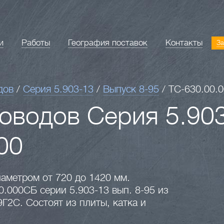
и
Работы
География поставок
Контакты
За
дов
/
Серия 5.903-13
/
Выпуск 8-95
/
ТС-630.00.
оводов Серия 5.903
00
аметром от 720 до 1420 мм.
0.000СБ серии 5.903-13 вып. 8-95 из
9Г2С. Состоят из плиты, катка и