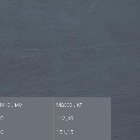
ина , мм
Масса , кг
60
117,49
40
151,15