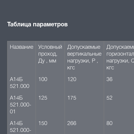
Таблица параметров
Название
Условный
Допускаемые
Допускаем
проход,
вертикальные
горизонта
Ду , мм
нагрузки, P ,
нагрузки, Q
кгс
кгс
А14Б
100
120
36
521.000
А14Б
125
175
52
521.000-
01
А14Б
150
266
80
521.000-