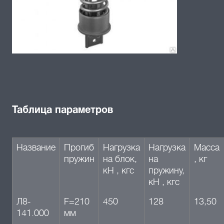
Таблица параметров
Название
Прогиб
Нагрузка
Нагрузка
Масса
пружин
на блок,
на
, кг
кН , кгс
пружину,
кН , кгс
Л8-
F=210
450
128
13,50
141.000
мм