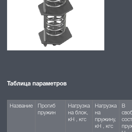
Таблица параметров
Название
Прогиб
Нагрузка
Нагрузка
В
пружин
на блок,
на
сво
кН , кгс
пружину,
сос
кН , кгс
пру