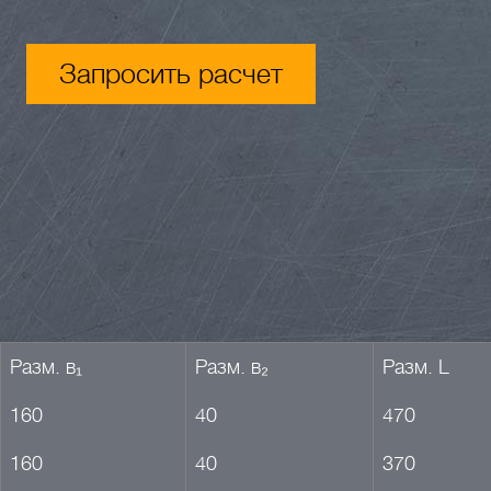
Запросить расчет
Разм. в₁
Разм. в₂
Разм. L
160
40
470
160
40
370