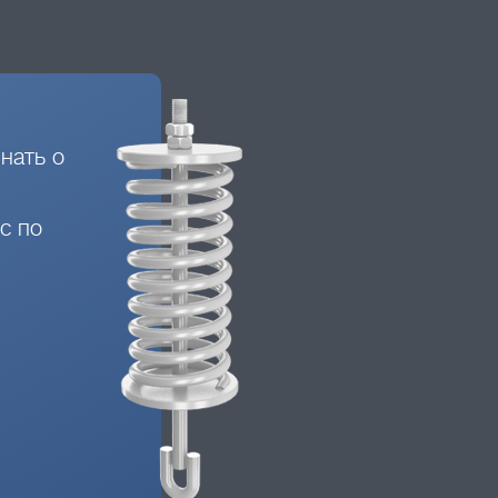
нать о
с по