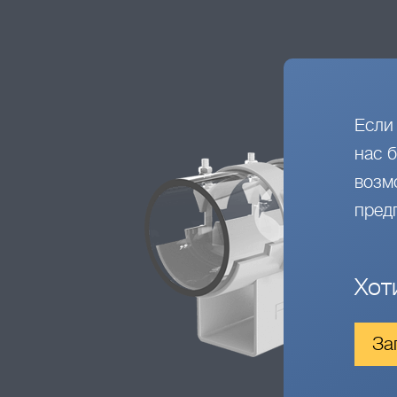
Если
нас 
возм
пред
Хот
За