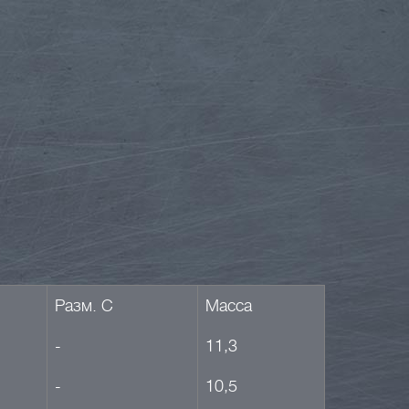
Разм. C
Масса
-
11,3
-
10,5