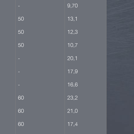
-
9,70
50
13,1
50
12,3
50
10,7
-
20,1
-
17,9
-
16,6
60
23,2
60
21,0
60
17,4