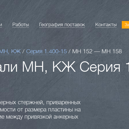
и
Работы
География поставок
Контакты
За
 МН, КЖ
/
Серия 1.400-15
/
МН 152 — МН 158
али МН, КЖ Серия 
нкерных стержней, приваренных
имости от размера пластины на
ие между привязкой анкерных