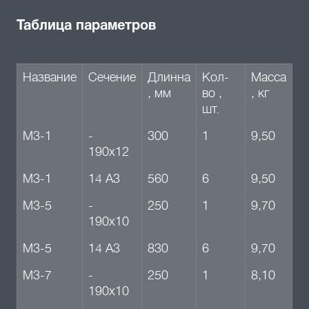
Таблица параметров
Название
Сечение
Длинна
Кол-
Масса
, мм
во ,
, кг
шт.
М3-1
-
300
1
9,50
190х12
М3-1
14 А3
560
6
9,50
М3-5
-
250
1
9,70
190х10
М3-5
14 А3
830
6
9,70
М3-7
-
250
1
8,10
190х10