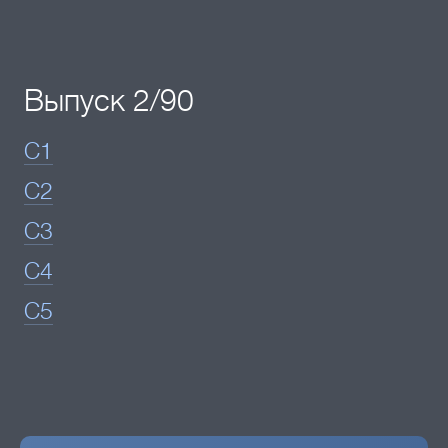
Выпуск 2/90
C1
C2
C3
C4
C5