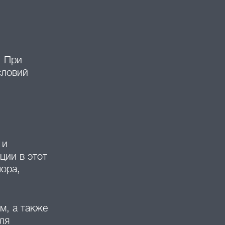
. При
словий
 и
ции в этот
чора,
м, а также
ля