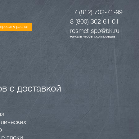
+7 (812) 702-71-99
8 (800) 302-61-01
просить расчет
rosmet-spb@bk.ru
нажать чтобы скопировать
в с доставкой
да
ллических
о
е сроки.