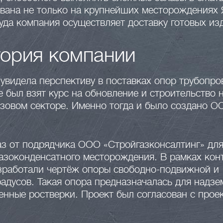
вана не только на крупнейших месторождениях 
куда компания осуществляет доставку готовых из
тория компании
увидела перспективу в поставках опор трубопро
е был взят курс на обновление и строительство 
азовом секторе. Именно тогда и было создано 
аз от подрядчика ООО «Стройгазконсалтинг» дл
азоконденсатного месторождения. В рамках кон
зработали чертёж опоры свободно-подвижной и
адусов. Такая опора предназначалась для надзе
енные ростверки. Проект был согласован с прое