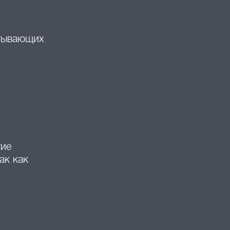
атывающих
гие
ак как