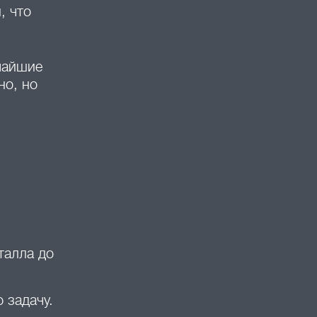
, что
чайшие
но, но
талла до
 задачу.