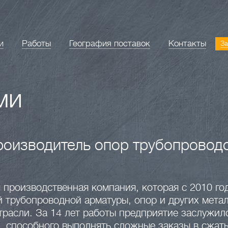
и
Работы
География поставок
Контакты
За
ми
оизводитель опор трубопроводо
производственная компания, которая с 2010 го
й трубопроводной арматуры, опор и других мета
трасли. За 14 лет работы предприятие заслужил
, способного выполнять сложные заказы в сжаты