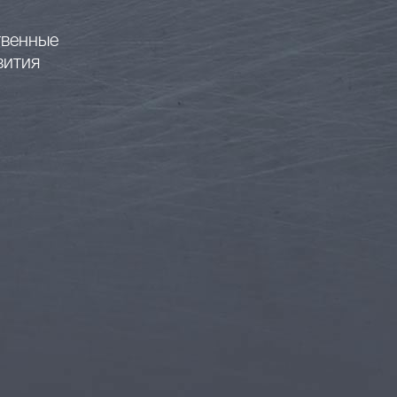
твенные
вития