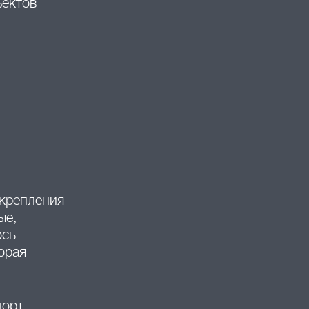
ъектов
 крепления
ые,
ось
орая
порт