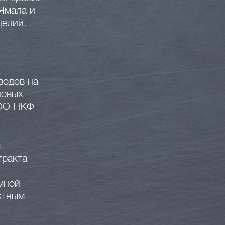
Ямала и
делий.
водов на
новых
ООО ПКФ
я
тракта
мной
ктным