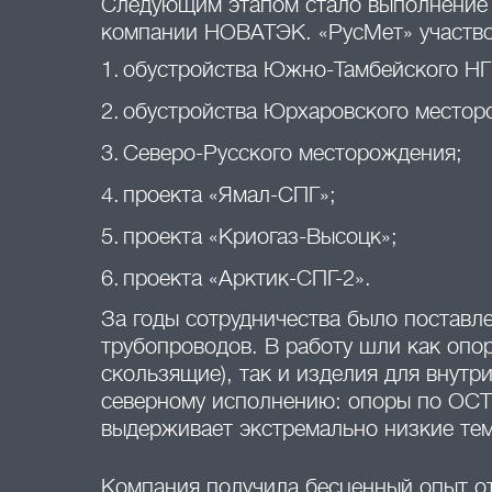
Следующим этапом стало выполнение 
компании НОВАТЭК. «РусМет» участвов
обустройства Южно-Тамбейского Н
обустройства Юрхаровского местор
Северо-Русского месторождения;
проекта «Ямал-СПГ»;
проекта «Криогаз-Высоцк»;
проекта «Арктик-СПГ-2».
За годы сотрудничества было поставле
трубопроводов. В работу шли как опо
скользящие), так и изделия для внутр
северному исполнению: опоры по ОСТ 
выдерживает экстремально низкие те
Компания получила бесценный опыт о