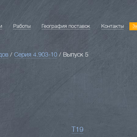
и
Работы
География поставок
Контакты
За
дов
/
Серия 4.903-10
/
Выпуск 5
Т19