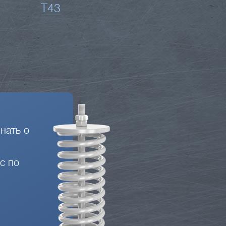
Т43
нать о
с по