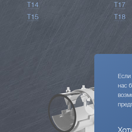
Т14
Т17
Т15
Т18
Если
нас 
возм
пред
Хот