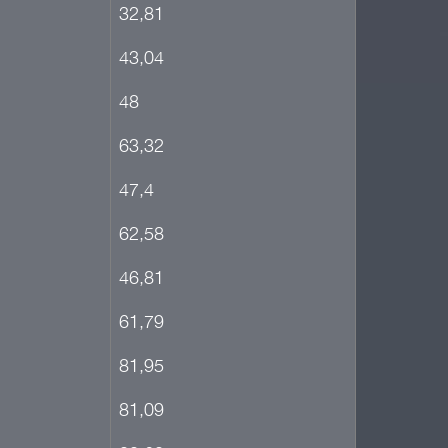
32,81
43,04
48
63,32
47,4
62,58
46,81
61,79
81,95
81,09