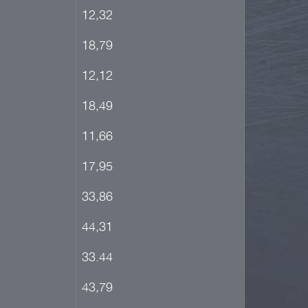
12,32
18,79
12,12
18,49
11,66
17,95
33,86
44,31
33.44
43,79