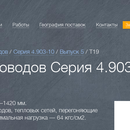
и
Работы
География поставок
Контакты
За
дов
/
Серия 4.903-10
/
Выпуск 5
/
Т19
оводов Серия 4.903
4–1420 мм.
дов, тепловых сетей, перегоняющие
мальная нагрузка — 64 кгс/см2.