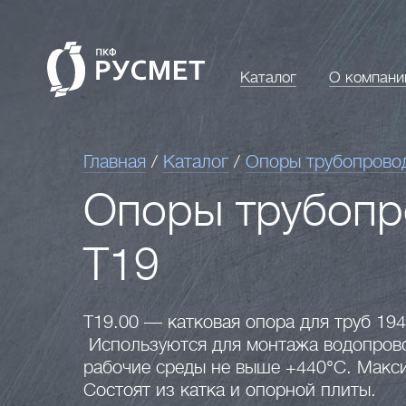
Каталог
О компани
Главная
/
Каталог
/
Опоры трубопрово
Опоры трубопр
Т19
Т19.00 — катковая опора для труб 19
Используются для монтажа водопрово
рабочие среды не выше +440°C. Макси
Состоят из катка и опорной плиты.