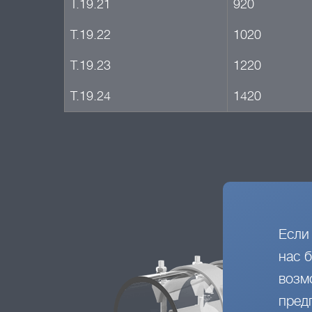
Т.19.21
920
Т.19.22
1020
Т.19.23
1220
Т.19.24
1420
Если
нас 
возм
пред