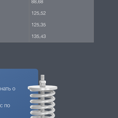
88,68
125,52
125,35
135,43
нать о
с по